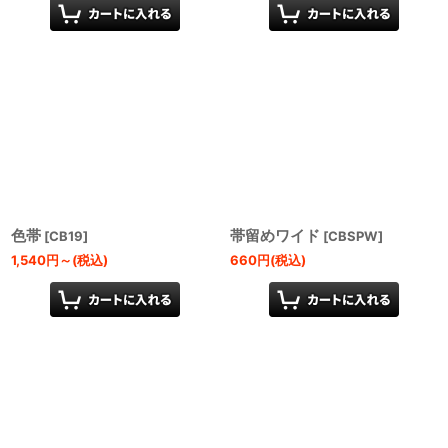
色帯
帯留めワイド
[
CB19
]
[
CBSPW
]
1,540
円
～
(税込)
660
円
(税込)