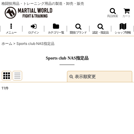
格闘技用品・トレーニング用品の製造・卸売・販売
商品検索
カート
メニュー
ログイン
カテゴリ一覧
競技/ブランド
認定・指定品
ショップ情報
ホーム
>
Sports club NAS指定品
Sports club NAS指定品
表示順変更
閉じる
11
件
表示数
:
並び順
:
絞り込む