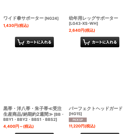
ワイド拳サポーター
幼年用レッグサポーター
[
NG24
]
[
LG43-XS-WH
]
1,430
円
(税込)
2,640
円
(税込)
黒帯・洋八帯・朱子帯≪受注
パーフェクトヘッドガード
生産商品/納期約2週間≫
[
HG15
]
[
BB・
BBY1・BBY2・BBS1・BBS2
]
11,220
円
(税込)
4,400
円
～
(税込)