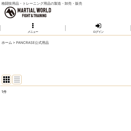
格闘技用品・トレーニング用品の製造・卸売・販売
メニュー
ログイン
ホーム
>
PANCRASE公式用品
1
件
表示数
:
並び順
: