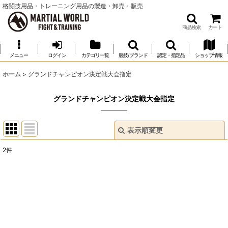
格闘技用品・トレーニング用品の製造・卸売・販売
商品検索
カート
メニュー
ログイン
カテゴリ一覧
競技/ブランド
認定・指定品
ショップ情報
ホーム
>
グランドチャンピオン決定戦大会指定
グランドチャンピオン決定戦大会指定
表示順変更
閉じる
2
件
表示数
:
並び順
:
絞り込む