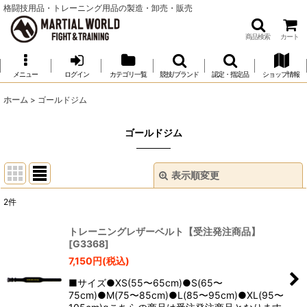
格闘技用品・トレーニング用品の製造・卸売・販売
商品検索
カート
メニュー
ログイン
カテゴリ一覧
競技/ブランド
認定・指定品
ショップ情報
ホーム
>
ゴールドジム
ゴールドジム
表示順変更
閉じる
2
件
表示数
:
トレーニングレザーベルト【受注発注商品】
[
G3368
]
並び順
:
7,150
円
(税込)
■サイズ●XS(55〜65cm)●S(65〜
絞り込む
75cm)●M(75〜85cm)●L(85〜95cm)●XL(95〜