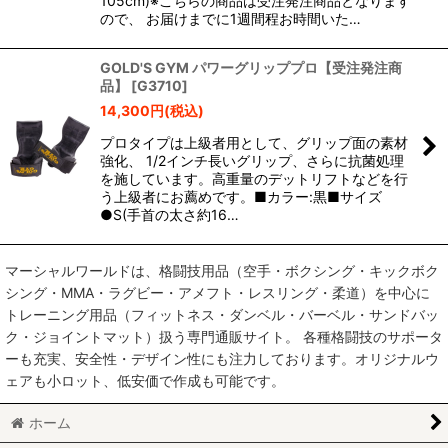
105cm)※こちらの商品は受注発注商品となります
ので、 お届けまでに1週間程お時間いた…
GOLD'S GYM パワーグリッププロ【受注発注商
品】
[
G3710
]
14,300
円
(税込)
プロタイプは上級者用として、グリップ面の素材
強化、 1/2インチ長いグリップ、さらに抗菌処理
を施しています。高重量のデットリフトなどを行
う上級者にお薦めです。■カラー:黒■サイズ
●S(手首の太さ約16…
マーシャルワールドは、格闘技用品（空手・ボクシング・キックボク
シング・MMA・ラグビー・アメフト・レスリング・柔道）を中心に
トレーニング用品（フィットネス・ダンベル・バーベル・サンドバッ
ク・ジョイントマット）扱う専門通販サイト。 各種格闘技のサポータ
ーも充実、安全性・デザイン性にも注力しております。オリジナルウ
ェアも小ロット、低安価で作成も可能です。
ホーム