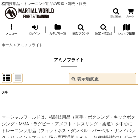
格闘技用品・トレーニング用品の製造・卸売・販売
商品検索
カート
メニュー
ログイン
カテゴリ一覧
競技/ブランド
認定・指定品
ショップ情報
ホーム
>
アミノフライト
アミノフライト
表示順変更
閉じる
0
件
表示数
:
並び順
:
マーシャルワールドは、格闘技用品（空手・ボクシング・キックボク
シング・MMA・ラグビー・アメフト・レスリング・柔道）を中心に
絞り込む
トレーニング用品（フィットネス・ダンベル・バーベル・サンドバッ
ク・ジョイントマット）扱う専門通販サイト。 各種格闘技のサポータ