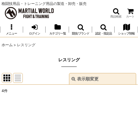
格闘技用品・トレーニング用品の製造・卸売・販売
商品検索
カート
メニュー
ログイン
カテゴリ一覧
競技/ブランド
認定・指定品
ショップ情報
ホーム
>
レスリング
レスリング
表示順変更
閉じる
4
件
表示数
:
並び順
:
絞り込む