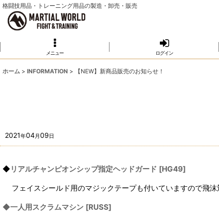
格闘技用品・トレーニング用品の製造・卸売・販売
メニュー
ログイン
ホーム
>
INFORMATION
>
【NEW】新商品販売のお知らせ！
2021
04
09
年
月
日
◆
リアルチャンピオンシップ指定ヘッドガード
[
HG49
]
フェイスシールド用のマジックテープも付いていますので飛沫
◆
一人用スクラムマシン
[
RUSS
]