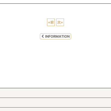
«
前
次
»
INFORMATION