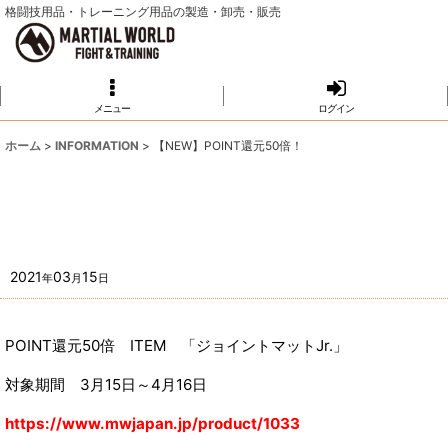
格闘技用品・トレーニング用品の製造・卸売・販売
メニュー
ログイン
ホーム
>
INFORMATION
>
【NEW】POINT還元50倍！
2021
03
15
年
月
日
POINT還元50倍 ITEM 「ジョイントマットJr.」
対象期間 3月15日～4月16日
https://www.mwjapan.jp/product/1033