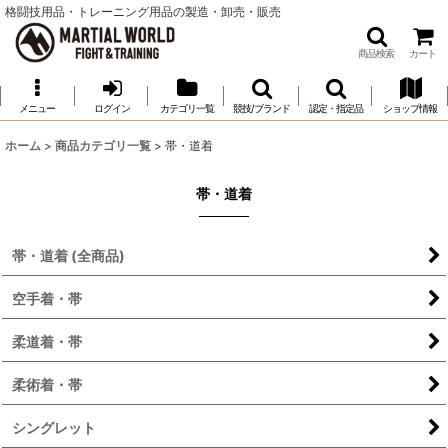
格闘技用品・トレーニング用品の製造・卸売・販売
商品検索
カート
メニュー
ログイン
カテゴリ一覧
競技/ブランド
認定・指定品
ショップ情報
ホーム
>
商品カテゴリ一覧
>
帯・道着
帯・道着
帯・道着 (全商品)
空手着・帯
柔道着・帯
柔術着・帯
シングレット