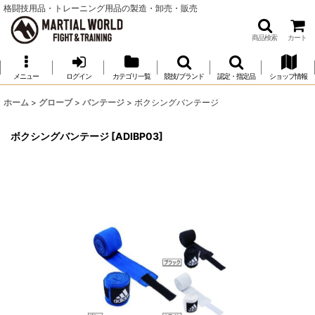
格闘技用品・トレーニング用品の製造・卸売・販売
商品検索
カート
メニュー
ログイン
カテゴリ一覧
競技/ブランド
認定・指定品
ショップ情報
ホーム
>
グローブ
>
バンテージ
>
ボクシングバンテージ
ボクシングバンテージ
[
ADIBP03
]