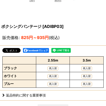
ボクシングバンテージ
[
ADIBP03
]
販売価格
:
825
円
～935
円
(税込)
Facebookでシェア
2.55m
3.5m
ブラック
再入荷
再入荷
ホワイト
再入荷
再入荷
ブルー
再入荷
再入荷
返品特約に関する重要事項