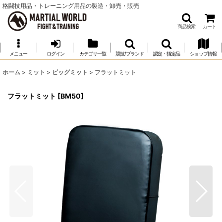
格闘技用品・トレーニング用品の製造・卸売・販売
商品検索
カート
メニュー
ログイン
カテゴリ一覧
競技/ブランド
認定・指定品
ショップ情報
ホーム
>
ミット
>
ビッグミット
>
フラットミット
フラットミット
[
BM50
]