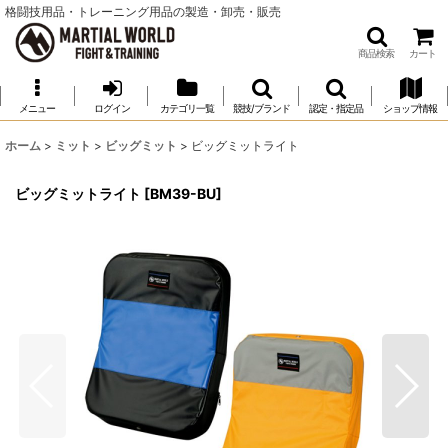
格闘技用品・トレーニング用品の製造・卸売・販売
商品検索
カート
メニュー
ログイン
カテゴリ一覧
競技/ブランド
認定・指定品
ショップ情報
ホーム
>
ミット
>
ビッグミット
>
ビッグミットライト
ビッグミットライト
[
BM39-BU
]