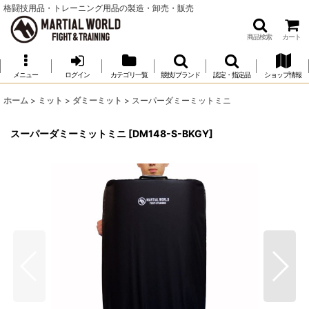
格闘技用品・トレーニング用品の製造・卸売・販売
商品検索
カート
メニュー
ログイン
カテゴリ一覧
競技/ブランド
認定・指定品
ショップ情報
ホーム
>
ミット
>
ダミーミット
>
スーパーダミーミットミニ
スーパーダミーミットミニ
[
DM148-S-BKGY
]