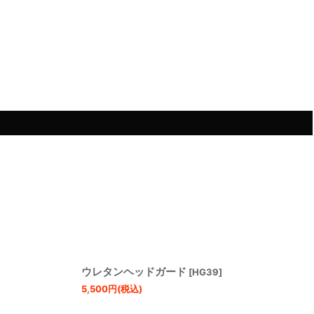
ウレタンヘッドガード
[
HG39
]
5,500
円
(税込)