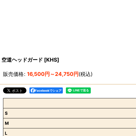
空道ヘッドガード
[
KHS
]
販売価格
:
16,500
円
～24,750
円
(税込)
Facebookでシェア
S
M
L