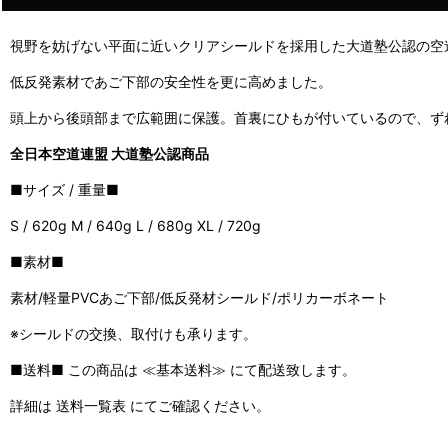
視野を妨げない平面に近いクリアシールドを採用した大道塾公認の空
低反発素材であご下部の安全性を更に高めました。
頭上から後頭部まで広範囲に保護。首裏にひもが付いているので、ず
全日本空道連盟 大道塾公認商品
■サイズ / 重量■
S / 620g M / 640g L / 680g XL / 720g
■素材■
素材/軽量PVCあご下部/低反発材シールド/ポリカーボネート
※シールドの交換、取付けも承ります。
■送料■ この商品は ≪基本送料≫ にて配送致します。
詳細は 送料一覧表 にてご確認ください。