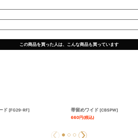
この商品を買った人は、こんな商品も買っています
ード
帯留めワイド
[
FG29-RF
]
[
CBSPW
]
660
円
(税込)