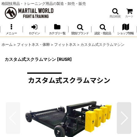
格闘技用品・トレーニング用品の製造・卸売・販売
商品検索
カート
メニュー
ログイン
カテゴリ一覧
競技/ブランド
認定・指定品
ショップ情報
ホーム
>
フィットネス・体幹
>
フィットネス
>
カスタム式スクラムマシン
カスタム式スクラムマシン
[
RUSR
]