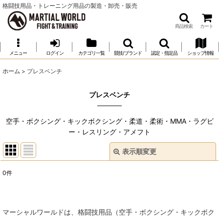
格闘技用品・トレーニング用品の製造・卸売・販売
商品検索
カート
メニュー
ログイン
カテゴリ一覧
競技/ブランド
認定・指定品
ショップ情報
ホーム
>
プレスベンチ
プレスベンチ
空手・ボクシング・キックボクシング・柔道・柔術・MMA・ラグビ
ー・レスリング・アメフト
表示順変更
閉じる
0
件
表示数
:
並び順
:
マーシャルワールドは、格闘技用品（空手・ボクシング・キックボク