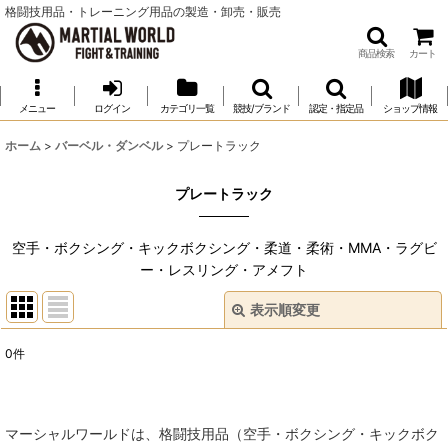
格闘技用品・トレーニング用品の製造・卸売・販売
商品検索
カート
メニュー
ログイン
カテゴリ一覧
競技/ブランド
認定・指定品
ショップ情報
ホーム
>
バーベル・ダンベル
>
プレートラック
プレートラック
空手・ボクシング・キックボクシング・柔道・柔術・MMA・ラグビ
ー・レスリング・アメフト
表示順変更
閉じる
0
件
表示数
:
並び順
:
マーシャルワールドは、格闘技用品（空手・ボクシング・キックボク