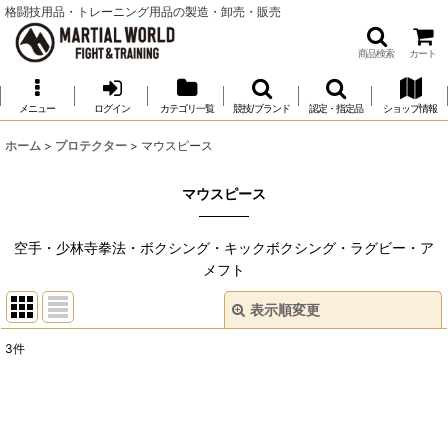
格闘技用品・トレーニング用品の製造・卸売・販売
商品検索
カート
メニュー
ログイン
カテゴリ一覧
競技/ブランド
認定・指定品
ショップ情報
ホーム
>
プロテクター
>
マウスピース
マウスピース
空手・少林寺拳法・ボクシング・キックボクシング・ラグビー・ア
メフト
表示順変更
閉じる
3
件
表示数
:
並び順
: