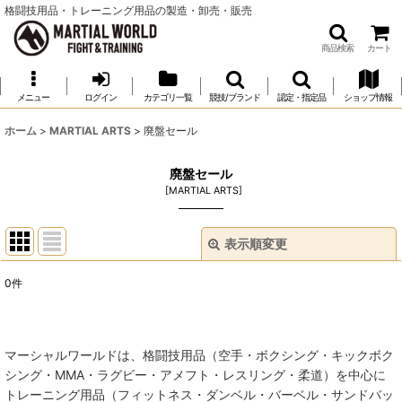
格闘技用品・トレーニング用品の製造・卸売・販売
商品検索
カート
メニュー
ログイン
カテゴリ一覧
競技/ブランド
認定・指定品
ショップ情報
ホーム
>
MARTIAL ARTS
>
廃盤セール
廃盤セール
[
MARTIAL ARTS
]
表示順変更
閉じる
0
件
表示数
:
並び順
:
マーシャルワールドは、格闘技用品（空手・ボクシング・キックボク
シング・MMA・ラグビー・アメフト・レスリング・柔道）を中心に
絞り込む
トレーニング用品（フィットネス・ダンベル・バーベル・サンドバッ