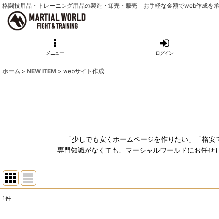
格闘技用品・トレーニング用品の製造・卸売・販売 お手軽な金額でweb作成を
メニュー
ログイン
ホーム
>
NEW ITEM
>
webサイト作成
「少しでも安くホームページを作りたい」「格安
専門知識がなくても、マーシャルワールドにお任せ
1
件
表示数
: