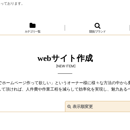
承っております。
カテゴリ一覧
競技/ブランド
webサイト作成
[
NEW ITEM
]
でホームページ作って欲しい」というオーナー様に様々な方法の中から
して頂ければ、人件費や作業工程を減らして効率化を実現し、魅力あるペ
表示順変更