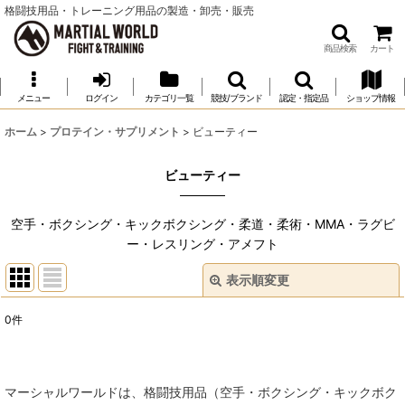
格闘技用品・トレーニング用品の製造・卸売・販売
商品検索
カート
メニュー
ログイン
カテゴリ一覧
競技/ブランド
認定・指定品
ショップ情報
ホーム
>
プロテイン・サプリメント
>
ビューティー
ビューティー
空手・ボクシング・キックボクシング・柔道・柔術・MMA・ラグビ
ー・レスリング・アメフト
表示順変更
閉じる
0
件
表示数
:
並び順
:
マーシャルワールドは、格闘技用品（空手・ボクシング・キックボク