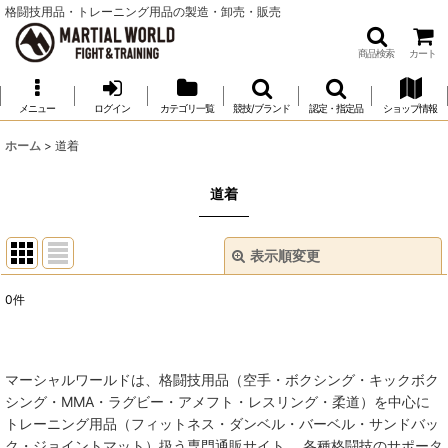
格闘技用品・トレーニング用品の製造・卸売・販売
商品検索
カート
メニュー
ログイン
カテゴリ一覧
競技/ブランド
認定・指定品
ショップ情報
ホーム
>
道着
道着
表示順変更
閉じる
0
件
表示数
:
並び順
:
マーシャルワールドは、格闘技用品（空手・ボクシング・キックボク
シング・MMA・ラグビー・アメフト・レスリング・柔道）を中心に
絞り込む
トレーニング用品（フィットネス・ダンベル・バーベル・サンドバッ
ク・ジョイントマット）扱う専門通販サイト。 各種格闘技のサポータ