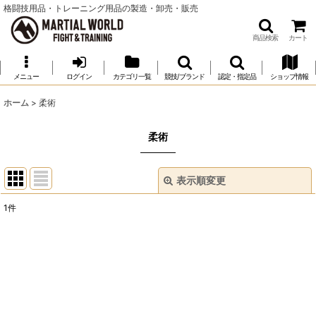
格闘技用品・トレーニング用品の製造・卸売・販売
商品検索
カート
メニュー
ログイン
カテゴリ一覧
競技/ブランド
認定・指定品
ショップ情報
ホーム
>
柔術
柔術
表示順変更
閉じる
1
件
表示数
:
並び順
:
絞り込む