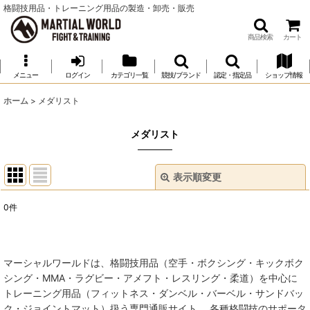
格闘技用品・トレーニング用品の製造・卸売・販売
商品検索
カート
メニュー
ログイン
カテゴリ一覧
競技/ブランド
認定・指定品
ショップ情報
ホーム
>
メダリスト
メダリスト
表示順変更
閉じる
0
件
表示数
:
並び順
:
マーシャルワールドは、格闘技用品（空手・ボクシング・キックボク
シング・MMA・ラグビー・アメフト・レスリング・柔道）を中心に
絞り込む
トレーニング用品（フィットネス・ダンベル・バーベル・サンドバッ
ク・ジョイントマット）扱う専門通販サイト。 各種格闘技のサポータ