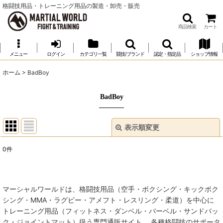
格闘技用品・トレーニング用品の製造・卸売・販売
商品検索
カート
メニュー
ログイン
カテゴリ一覧
競技/ブランド
認定・指定品
ショップ情報
ホーム
>
BadBoy
BadBoy
表示順変更
閉じる
0
件
表示数
:
並び順
:
マーシャルワールドは、格闘技用品（空手・ボクシング・キックボク
シング・MMA・ラグビー・アメフト・レスリング・柔道）を中心に
絞り込む
トレーニング用品（フィットネス・ダンベル・バーベル・サンドバッ
ク・ジョイントマット）扱う専門通販サイト。 各種格闘技のサポータ