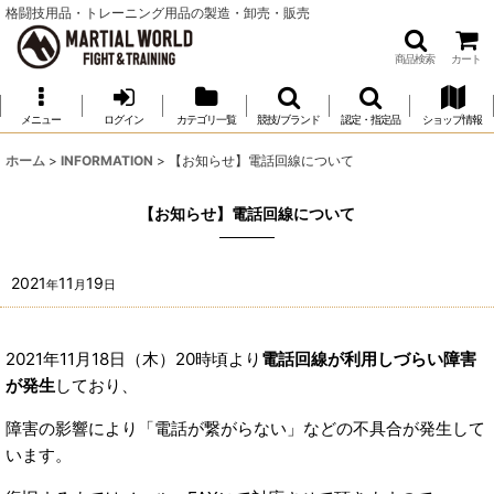
格闘技用品・トレーニング用品の製造・卸売・販売
商品検索
カート
メニュー
ログイン
カテゴリ一覧
競技/ブランド
認定・指定品
ショップ情報
ホーム
>
INFORMATION
>
【お知らせ】電話回線について
【お知らせ】電話回線について
2021
11
19
年
月
日
2021年11月18日（木）20時頃より
電話回線が利用しづらい障害
が発生
しており、
障害の影響により「電話が繋がらない」などの不具合が発生して
います。