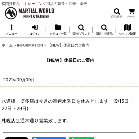
格闘技用品・トレーニング用品の製造・卸売・販売
商品検索
カート
メニュー
ログイン
カテゴリ一覧
競技/ブランド
認定・指定品
ショップ情報
ホーム
>
INFORMATION
>
【NEW】休業日のご案内
【NEW】休業日のご案内
2021
09
09
年
月
日
水道橋・博多店は今月の毎週水曜日を休みとします (9/15日・
22日・29日)
札幌店は通常通り営業致します。