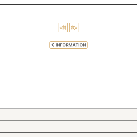
«
前
次
»
INFORMATION