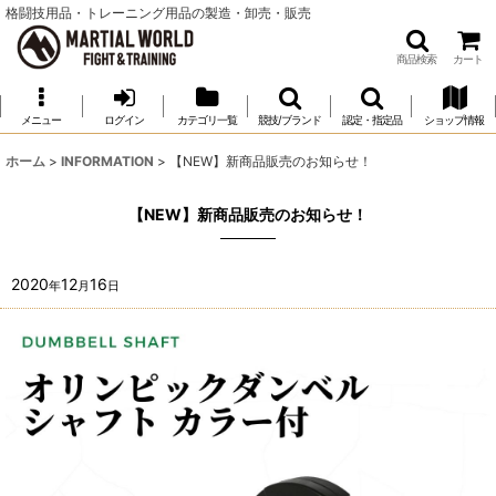
格闘技用品・トレーニング用品の製造・卸売・販売
商品検索
カート
メニュー
ログイン
カテゴリ一覧
競技/ブランド
認定・指定品
ショップ情報
ホーム
>
INFORMATION
>
【NEW】新商品販売のお知らせ！
【NEW】新商品販売のお知らせ！
2020
12
16
年
月
日