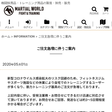
格闘技用品・トレーニング用品の製造・卸売・販売
商品検索
カート
メニュー
ログイン
カテゴリ一覧
競技/ブランド
認定・指定品
ショップ情報
ホーム
>
INFORMATION
>
ご注文急増に伴うご案内
ご注文急増に伴うご案内
2020
05
01
年
月
日