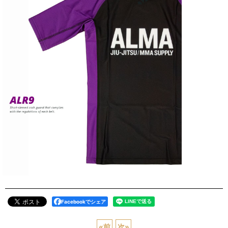
Facebookでシェア
«
前
次
»