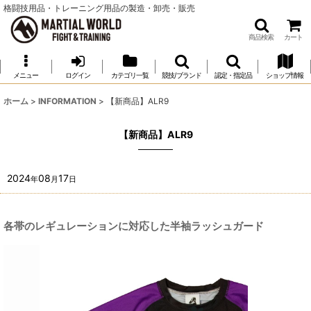
格闘技用品・トレーニング用品の製造・卸売・販売
商品検索
カート
メニュー
ログイン
カテゴリ一覧
競技/ブランド
認定・指定品
ショップ情報
ホーム
>
INFORMATION
>
【新商品】ALR9
【新商品】ALR9
2024
08
17
年
月
日
各帯のレギュレーションに対応した半袖ラッシュガード