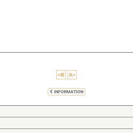
«
前
次
»
INFORMATION