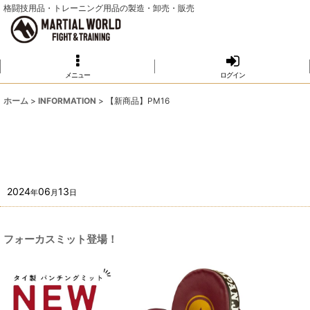
格闘技用品・トレーニング用品の製造・卸売・販売
メニュー
ログイン
ホーム
>
INFORMATION
>
【新商品】PM16
2024
06
13
年
月
日
フォーカスミット登場！