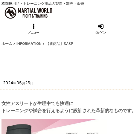
格闘技用品・トレーニング用品の製造・卸売・販売
メニュー
ログイン
ホーム
>
INFORMATION
>
【新商品】SASP
2024
05
26
年
月
日
女性アスリートが生理中でも快適に
トレーニングや試合を行えるように設計された革新的なものです