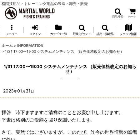
格闘技用品・トレーニング用品の製造・卸売・販売
商品検索
カート
メニュー
ログイン
カテゴリ一覧
競技/ブランド
認定・指定品
ショップ情報
ホーム
>
INFORMATION
>
1/31 17:00〜19:00 システムメンテナンス （販売価格改定のお知らせ）
1/31 17:00〜19:00 システムメンテナンス （販売価格改定のお知ら
せ）
2023
01
31
年
月
日
拝啓 時下ますますご清祥のこととお慶び申し上げます。
平素は格別のご愛顧を賜り深謝いたします。
さて、突然ではございますが、このたび、昨今の世界情勢の影響
に伴い、