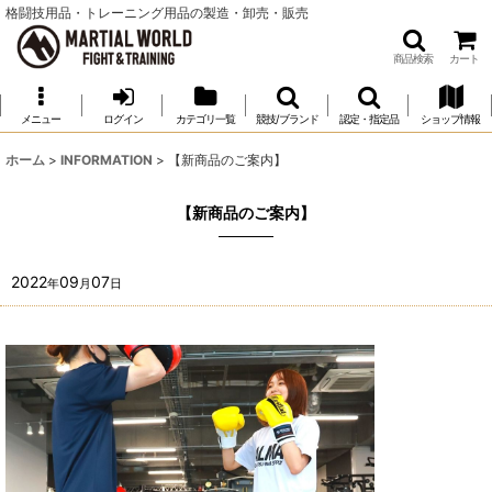
格闘技用品・トレーニング用品の製造・卸売・販売
商品検索
カート
メニュー
ログイン
カテゴリ一覧
競技/ブランド
認定・指定品
ショップ情報
ホーム
>
INFORMATION
>
【新商品のご案内】
【新商品のご案内】
2022
09
07
年
月
日