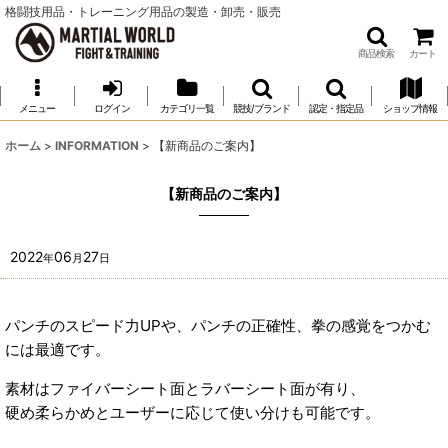
格闘技用品・トレーニング用品の製造・卸売・販売
商品検索
カート
メニュー
ログイン
カテゴリ一覧
競技/ブランド
認定・指定品
ショップ情報
ホーム
>
INFORMATION
>
【新商品のご案内】
【新商品のご案内】
2022
06
27
年
月
日
パンチのスピード力UPや、パンチの正確性、拳の感覚をつかむ
には最適です。
素材はファイバーシート面とラバーシート面が有り、
硬め柔らかめとユーザーに応じて使い分けも可能です。