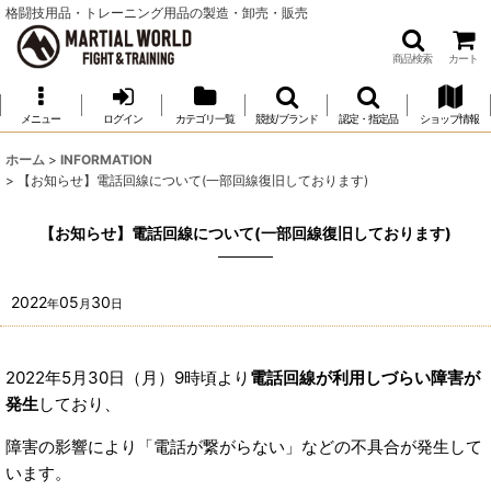
格闘技用品・トレーニング用品の製造・卸売・販売
商品検索
カート
メニュー
ログイン
カテゴリ一覧
競技/ブランド
認定・指定品
ショップ情報
ホーム
>
INFORMATION
>
【お知らせ】電話回線について(一部回線復旧しております)
【お知らせ】電話回線について(一部回線復旧しております)
2022
05
30
年
月
日
2022年5月30日（月）9時頃より
電話回線が利用しづらい障害が
発生
しており、
障害の影響により「電話が繋がらない」などの不具合が発生して
います。