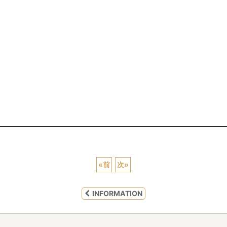
«
前
次
»
INFORMATION