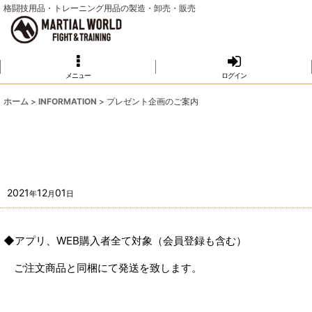
格闘技用品・トレーニング用品の製造・卸売・販売
メニュー
ログイン
ホーム
>
INFORMATION
>
プレゼント企画のご案内
2021
12
01
年
月
日
◆アプリ、WEB購入者全て対象（会員登録も含む）
ご注文商品と同梱にて発送を致します。